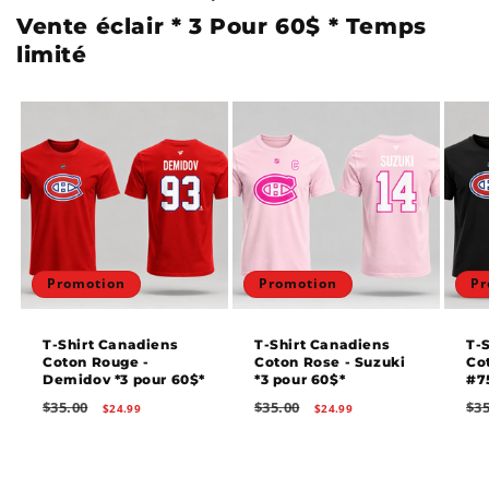
Vente éclair * 3 Pour 60$ * Temps
limité
Promotion
Promotion
Pr
T-Shirt Canadiens
T-Shirt Canadiens
T-
Coton Rouge -
Coton Rose - Suzuki
Co
Demidov *3 pour 60$*
*3 pour 60$*
#7
Prix
Prix
Prix
Prix
Prix
$35.00
$35.00
$35
$24.99
$24.99
habituel
promotionnel
habituel
promotionnel
hab