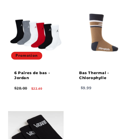
Promotion
6 Paires de bas -
Bas Thermal -
Jordan
Chlorophylle
Prix
Prix
Prix
$28.00
$9.99
$22.40
habituel
promotionnel
habituel