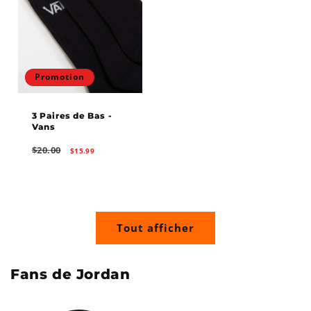
Promotion
3 Paires de Bas -
Vans
Prix
Prix
$20.00
$15.99
habituel
promotionnel
Tout afficher
Fans de Jordan