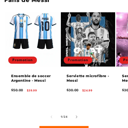
Promotion
Promotion
Pr
Ensemble de soccer
Serviette microfibre -
Ser
Argentine - Messi
Messi
Me
Prix
Prix
Prix
Prix
Prix
$50.00
$30.00
$30
$39.99
$24.99
habituel
promotionnel
habituel
promotionnel
hab
de
1
/
24