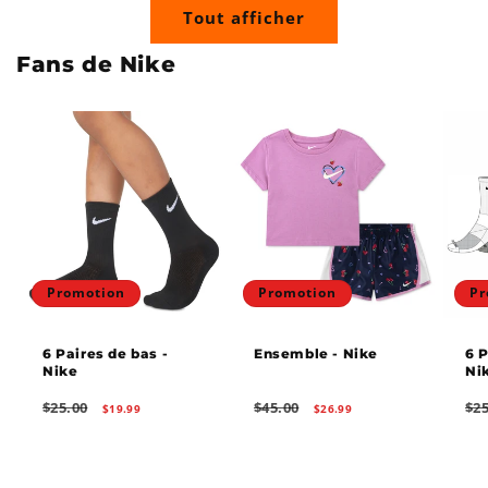
Tout afficher
Fans de Nike
Promotion
Promotion
Pr
6 Paires de bas -
Ensemble - Nike
6 P
Nike
Ni
Prix
Prix
Prix
Prix
Prix
$25.00
$45.00
$25
$19.99
$26.99
habituel
promotionnel
habituel
promotionnel
hab