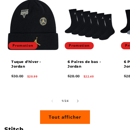
Promotion
Promotion
Pr
Tuque d'hiver -
6 Paires de bas -
6 P
Jordan
Jordan
Jo
Prix
Prix
Prix
Prix
Prix
$30.00
$28.00
$28
$20.99
$22.40
habituel
promotionnel
habituel
promotionnel
hab
de
1
/
24
Tout afficher
Stitch