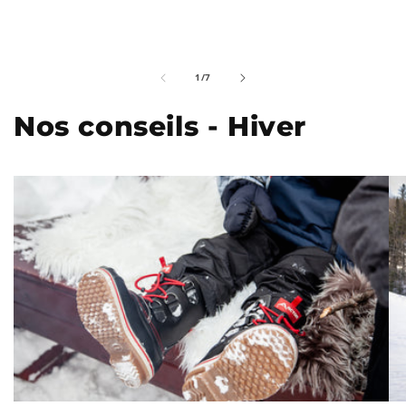
de
1
/
7
Nos conseils - Hiver