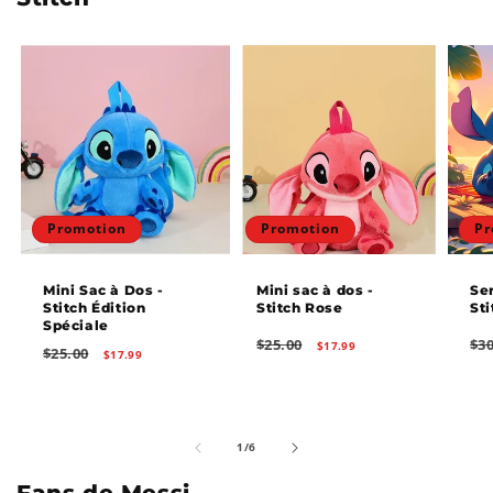
Promotion
Promotion
Pr
Mini Sac à Dos -
Mini sac à dos -
Ser
Stitch Édition
Stitch Rose
Sti
Spéciale
Prix
Prix
Prix
$25.00
$30
$17.99
Prix
Prix
$25.00
$17.99
habituel
promotionnel
hab
habituel
promotionnel
de
1
/
6
Fans de Messi