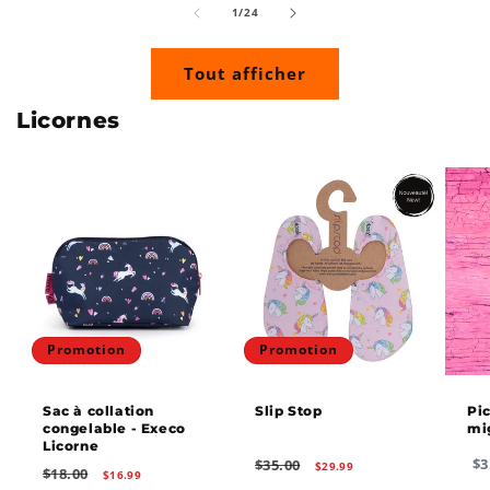
de
1
/
24
Tout afficher
Licornes
Promotion
Promotion
Sac à collation
Slip Stop
Pic
congelable - Execo
mi
Licorne
Prix
Prix
Pr
$35.00
$3
$29.99
Prix
Prix
$18.00
$16.99
habituel
promotionnel
ha
habituel
promotionnel