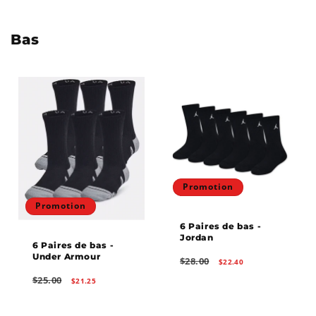
Bas
Promotion
Promotion
6 Paires de bas -
Jordan
6 Paires de bas -
Under Armour
Prix
Prix
$28.00
$22.40
habituel
promotionnel
Prix
Prix
$25.00
$21.25
habituel
promotionnel