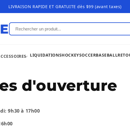
LIVRAISON RAPIDE ET GRATUITE dès $99 (avant taxes)
LIQUIDATIONS
HOCKEY
SOCCER
BASEBALL
RETO
ACCESSOIRES
es d'ouverture
di: 9h30 à 17h00
16h00