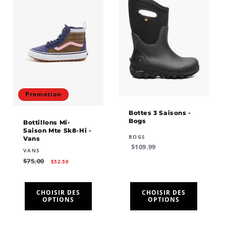
Promotion
Bottes 3 Saisons -
Bogs
Bottillons Mi-
Saison Mte Sk8-Hi -
Fournisseur :
BOGS
Vans
Prix
$109.99
Fournisseur :
VANS
habituel
Prix
Prix
$75.00
$52.50
habituel
promotionnel
CHOISIR DES
CHOISIR DES
OPTIONS
OPTIONS