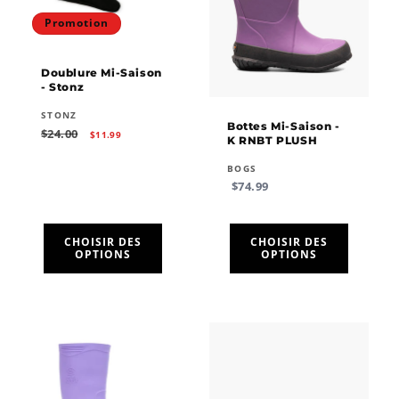
Promotion
Doublure Mi-Saison
- Stonz
Fournisseur :
STONZ
Bottes Mi-Saison -
Prix
Prix
$24.00
$11.99
K RNBT PLUSH
habituel
promotionnel
Fournisseur :
BOGS
Prix
$74.99
habituel
CHOISIR DES
CHOISIR DES
OPTIONS
OPTIONS