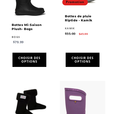
Promotion
o
n
Bottes de pluie
Riptide - Kamik
:
Bottes Mi-Saison
Fournisseur :
KAMIK
Plush- Bogs
Prix
Prix
$55.00
$45.99
habituel
promotionnel
Fournisseur :
BOGS
Prix
$79.99
habituel
CHOISIR DES
CHOISIR DES
OPTIONS
OPTIONS