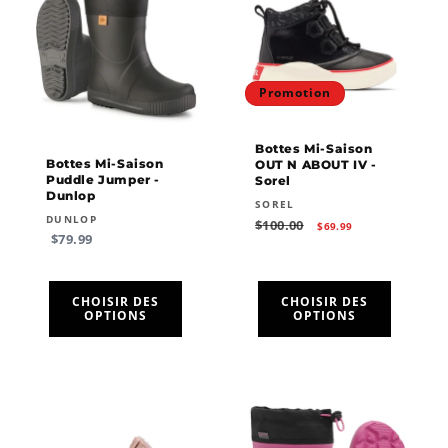
Promotion
Bottes Mi-Saison
Bottes Mi-Saison
OUT N ABOUT IV -
Puddle Jumper -
Sorel
Dunlop
Fournisseur :
SOREL
Fournisseur :
DUNLOP
Prix
Prix
$100.00
$69.99
Prix
habituel
promotionnel
$79.99
habituel
CHOISIR DES
CHOISIR DES
OPTIONS
OPTIONS