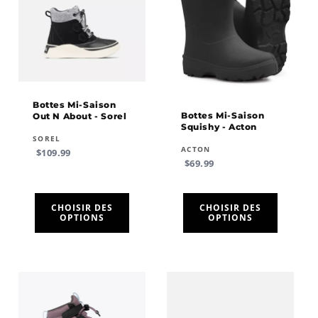
Bottes Mi-Saison
Bottes Mi-Saison
Out N About - Sorel
Squishy - Acton
Fournisseur :
SOREL
Fournisseur :
ACTON
Prix
$109.99
Prix
$69.99
habituel
habituel
CHOISIR DES
CHOISIR DES
OPTIONS
OPTIONS