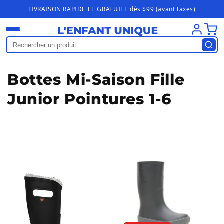
Ignorer et
LIVRAISON RAPIDE ET GRATUITE dès $99 (avant taxes)
passer au
contenu
C
Bottes Mi-Saison Fille
o
Junior Pointures 1-6
l
l
e
c
t
i