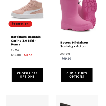
Promotion
Bottillons doublés
Carina 3.0 Mid -
Bottes Mi-Saison
Puma
Squishy - Acton
Fournisseur :
PUMA
Fournisseur :
ACTON
Prix
Prix
$85.00
$42.50
habituel
promotionnel
Prix
$69.99
habituel
CHOISIR DES
CHOISIR DES
OPTIONS
OPTIONS