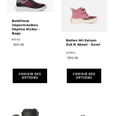
Bottillons
imperméables
Skyline Kicker -
Bogs
Fournisseur :
BOGS
Bottes Mi-Saison
Prix
$89.99
Out N About - Sorel
habituel
Fournisseur :
SOREL
Prix
$99.99
habituel
CHOISIR DES
CHOISIR DES
OPTIONS
OPTIONS