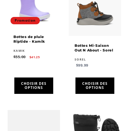
Promotion
Bottes de pluie
Riptide - Kamik
Bottes Mi-Saison
Out N About - Sorel
Fournisseur :
KAMIK
Prix
Prix
$55.00
$41.25
Fournisseur :
SOREL
habituel
promotionnel
Prix
$99.99
habituel
CHOISIR DES
CHOISIR DES
OPTIONS
OPTIONS