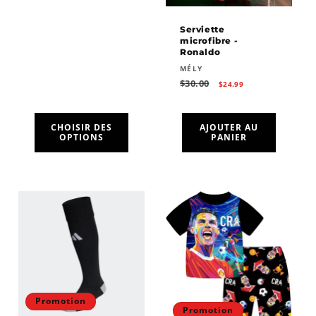
Serviette
microfibre -
Ronaldo
Fournisseur :
MÉLY
Prix
Prix
$30.00
$24.99
habituel
promotionnel
CHOISIR DES
AJOUTER AU
OPTIONS
PANIER
Promotion
Promotion