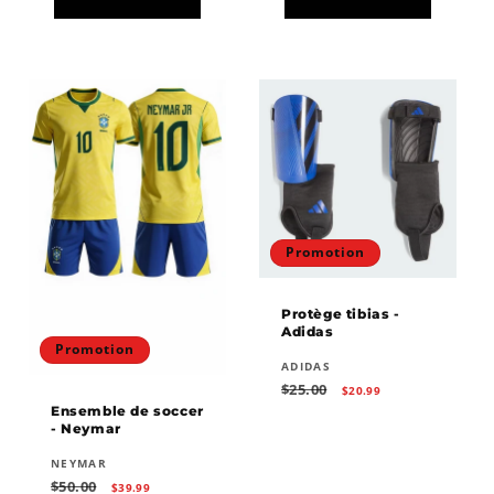
Promotion
Protège tibias -
Adidas
Promotion
Fournisseur :
ADIDAS
Prix
Prix
$25.00
$20.99
habituel
promotionnel
Ensemble de soccer
- Neymar
Fournisseur :
NEYMAR
Prix
Prix
$50.00
$39.99