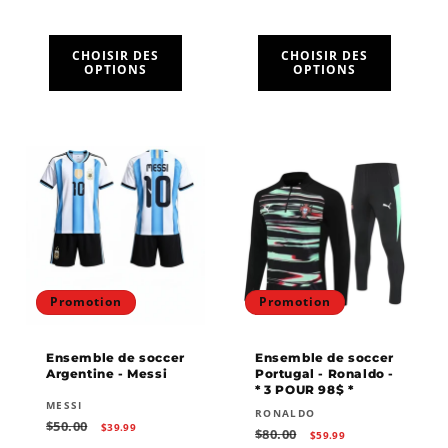
habituel
promotionnel
CHOISIR DES
CHOISIR DES
OPTIONS
OPTIONS
Promotion
Promotion
Ensemble de soccer
Ensemble de soccer
Argentine - Messi
Portugal - Ronaldo -
* 3 POUR 98$ *
Fournisseur :
MESSI
Fournisseur :
RONALDO
Prix
Prix
$50.00
$39.99
Prix
Prix
$80.00
$59.99
habituel
promotionnel
habituel
promotionnel