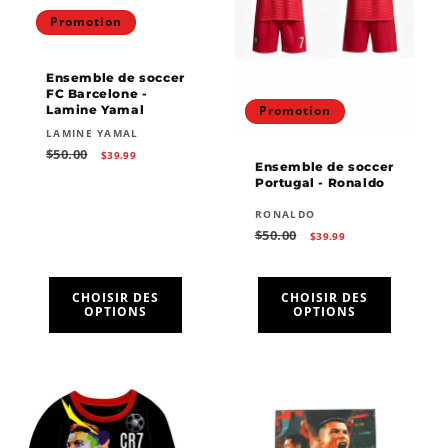
Promotion
Ensemble de soccer
FC Barcelone -
Lamine Yamal
Promotion
Fournisseur :
LAMINE YAMAL
Prix
Prix
$50.00
$39.99
habituel
promotionnel
Ensemble de soccer
Portugal - Ronaldo
Fournisseur :
RONALDO
Prix
Prix
$50.00
$39.99
habituel
promotionnel
CHOISIR DES
CHOISIR DES
OPTIONS
OPTIONS