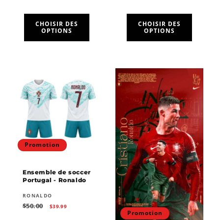
CHOISIR DES
CHOISIR DES
OPTIONS
OPTIONS
Promotion
Ensemble de soccer
Portugal - Ronaldo
Fournisseur :
RONALDO
Prix
Prix
$50.00
$39.99
habituel
promotionnel
Promotion