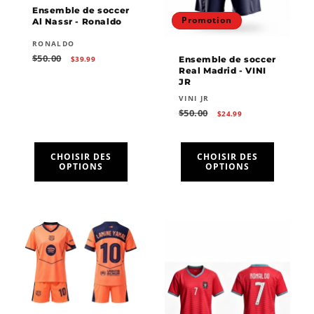
o
Ensemble de soccer
Promotion
Al Nassr - Ronaldo
n
Fournisseur :
RONALDO
Prix
Prix
$50.00
Ensemble de soccer
$39.99
:
habituel
promotionnel
Real Madrid - VINI
JR
Fournisseur :
VINI JR
Prix
Prix
$50.00
$24.99
habituel
promotionnel
CHOISIR DES
CHOISIR DES
OPTIONS
OPTIONS