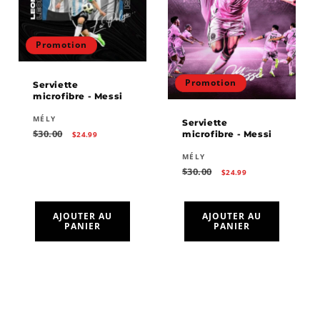
Promotion
Promotion
Serviette
microfibre - Messi
Fournisseur :
MÉLY
Serviette
Prix
Prix
$30.00
microfibre - Messi
$24.99
habituel
promotionnel
Fournisseur :
MÉLY
Prix
Prix
$30.00
$24.99
habituel
promotionnel
AJOUTER AU
AJOUTER AU
PANIER
PANIER