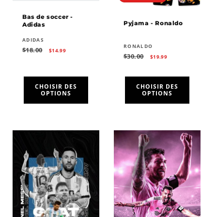
Bas de soccer -
Pyjama - Ronaldo
Adidas
Fournisseur :
ADIDAS
Fournisseur :
RONALDO
Prix
Prix
$18.00
$14.99
Prix
Prix
$30.00
habituel
promotionnel
$19.99
habituel
promotionnel
CHOISIR DES
CHOISIR DES
OPTIONS
OPTIONS