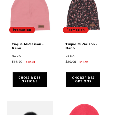
Promotion
Promotion
Tuque Mi-Saison -
Tuque Mi-Saison -
Nanö
Nanö
Fournisseur :
Fournisseur :
NANÖ
NANÖ
Prix
Prix
Prix
Prix
$18.00
$20.00
$12.60
$13.99
habituel
promotionnel
habituel
promotionnel
CHOISIR DES
CHOISIR DES
OPTIONS
OPTIONS