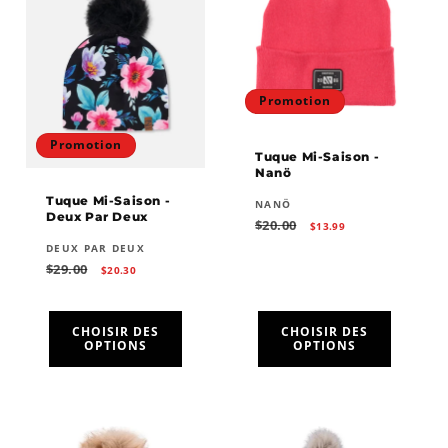
Promotion
Promotion
Tuque Mi-Saison -
Nanö
Tuque Mi-Saison -
Fournisseur :
NANÖ
Deux Par Deux
Prix
Prix
$20.00
$13.99
habituel
promotionnel
Fournisseur :
DEUX PAR DEUX
Prix
Prix
$29.00
$20.30
habituel
promotionnel
CHOISIR DES
CHOISIR DES
OPTIONS
OPTIONS