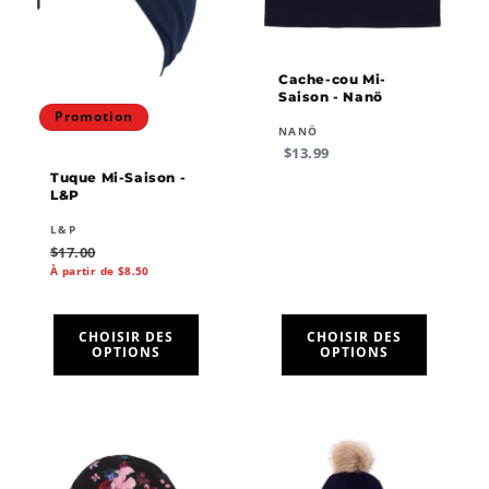
Cache-cou Mi-
Saison - Nanö
Promotion
Fournisseur :
NANÖ
Prix
$13.99
habituel
Tuque Mi-Saison -
L&P
Fournisseur :
L&P
Prix
Prix
$17.00
habituel
promotionnel
À partir de $8.50
CHOISIR DES
CHOISIR DES
OPTIONS
OPTIONS