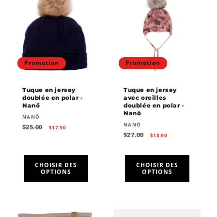
Promotion
Promotion
Tuque en jersey
Tuque en jersey
doublée en polar -
avec oreilles
Nanö
doublée en polar -
Nanö
Fournisseur :
NANÖ
Fournisseur :
NANÖ
Prix
Prix
$25.00
$17.50
habituel
promotionnel
Prix
Prix
$27.00
$18.90
habituel
promotionnel
CHOISIR DES
CHOISIR DES
OPTIONS
OPTIONS