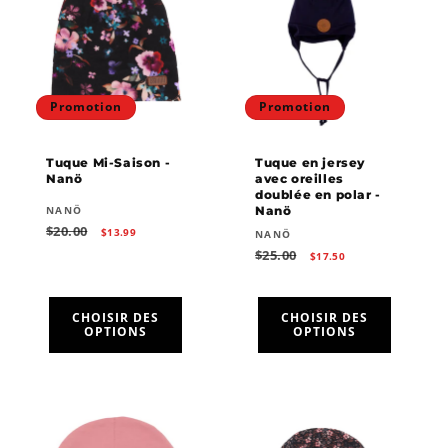
Promotion
Promotion
Tuque Mi-Saison -
Tuque en jersey
Nanö
avec oreilles
doublée en polar -
Fournisseur :
NANÖ
Nanö
Prix
Prix
$20.00
$13.99
Fournisseur :
NANÖ
habituel
promotionnel
Prix
Prix
$25.00
$17.50
habituel
promotionnel
CHOISIR DES
CHOISIR DES
OPTIONS
OPTIONS