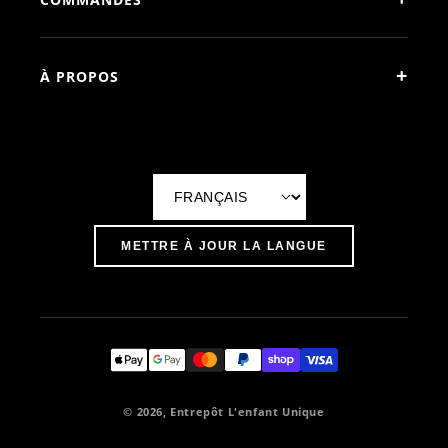
+
À PROPOS
L
a
METTRE À JOUR LA LANGUE
n
g
u
e
© 2026, Entrepôt L'enfant Unique