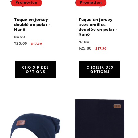
Promotion
Promotion
o
n
Tuque en jersey
Tuque en jersey
doublé en polar -
avec oreilles
:
Nanö
doublée en polar -
Nanö
Fournisseur :
NANÖ
Fournisseur :
NANÖ
Prix
Prix
$25.00
$17.50
habituel
promotionnel
Prix
Prix
$25.00
$17.50
habituel
promotionnel
CHOISIR DES
CHOISIR DES
OPTIONS
OPTIONS