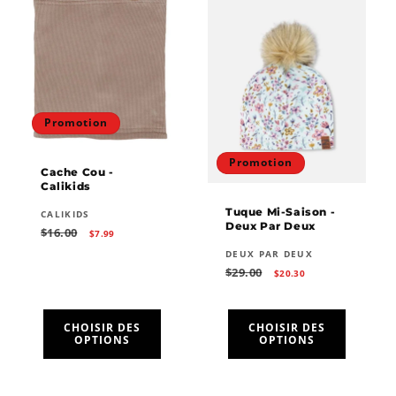
Promotion
Promotion
Cache Cou -
Calikids
Tuque Mi-Saison -
Fournisseur :
CALIKIDS
Deux Par Deux
Prix
Prix
$16.00
$7.99
habituel
promotionnel
Fournisseur :
DEUX PAR DEUX
Prix
Prix
$29.00
$20.30
habituel
promotionnel
CHOISIR DES
CHOISIR DES
OPTIONS
OPTIONS