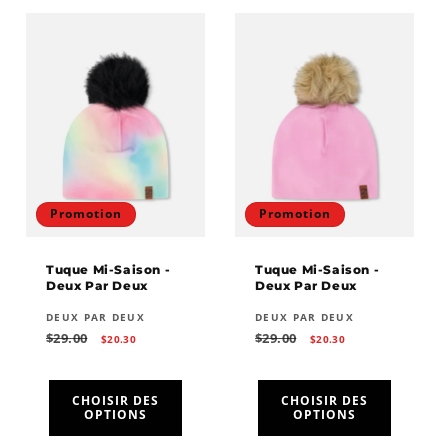
Promotion
Promotion
Tuque Mi-Saison -
Tuque Mi-Saison -
Deux Par Deux
Deux Par Deux
Fournisseur :
Fournisseur :
DEUX PAR DEUX
DEUX PAR DEUX
Prix
Prix
Prix
Prix
$29.00
$29.00
$20.30
$20.30
habituel
promotionnel
habituel
promotionnel
CHOISIR DES
CHOISIR DES
OPTIONS
OPTIONS