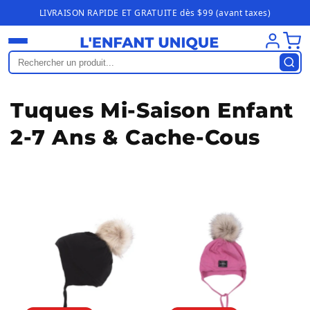
Ignorer et
LIVRAISON RAPIDE ET GRATUITE dès $99 (avant taxes)
passer au
contenu
C
Tuques Mi-Saison Enfant
o
2-7 Ans & Cache-Cous
l
l
e
c
t
i