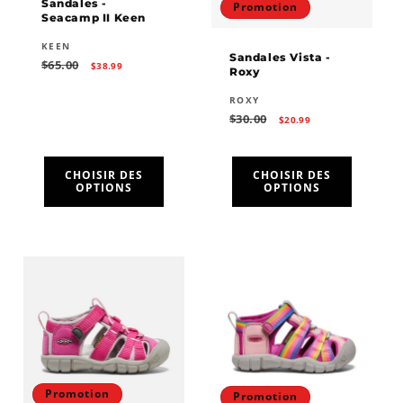
Sandales -
Promotion
Seacamp II Keen
Fournisseur :
KEEN
Sandales Vista -
Prix
Prix
$65.00
$38.99
Roxy
habituel
promotionnel
Fournisseur :
ROXY
Prix
Prix
$30.00
$20.99
habituel
promotionnel
CHOISIR DES
CHOISIR DES
OPTIONS
OPTIONS
Promotion
Promotion