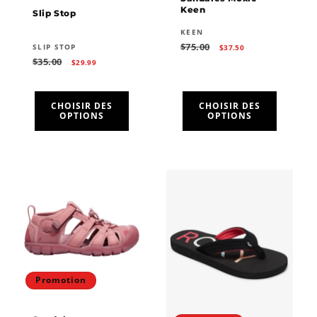
Keen
Slip Stop
Fournisseur :
KEEN
Prix
Prix
$75.00
Fournisseur :
SLIP STOP
$37.50
habituel
promotionnel
Prix
Prix
$35.00
$29.99
habituel
promotionnel
CHOISIR DES
CHOISIR DES
OPTIONS
OPTIONS
Promotion