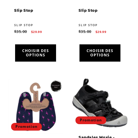
Slip Stop
Slip Stop
Fournisseur :
Fournisseur :
SLIP STOP
SLIP STOP
Prix
Prix
Prix
Prix
$35.00
$35.00
$29.99
$29.99
habituel
promotionnel
habituel
promotionnel
CHOISIR DES
CHOISIR DES
OPTIONS
OPTIONS
Promotion
Promotion
Sandales Moxie -