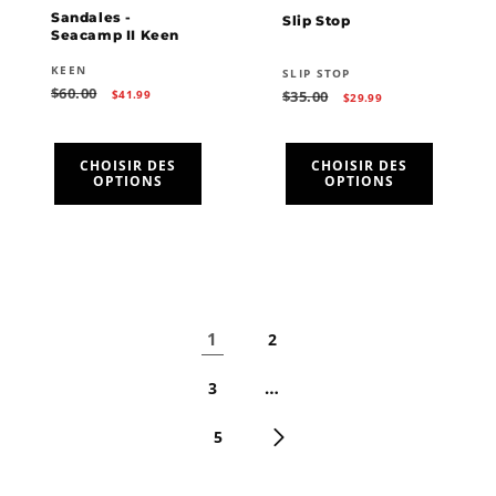
Sandales -
Slip Stop
Seacamp II Keen
Fournisseur :
KEEN
Fournisseur :
SLIP STOP
Prix
Prix
$60.00
Prix
Prix
$35.00
$41.99
$29.99
habituel
promotionnel
habituel
promotionnel
CHOISIR DES
CHOISIR DES
OPTIONS
OPTIONS
1
2
…
3
5