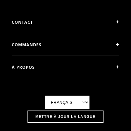
+
CONTACT
+
COMMANDES
+
À PROPOS
L
a
METTRE À JOUR LA LANGUE
n
g