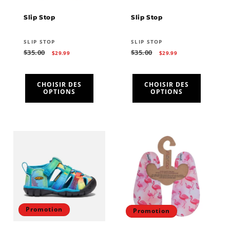
Slip Stop
Slip Stop
Fournisseur :
Fournisseur :
SLIP STOP
SLIP STOP
Prix
Prix
Prix
Prix
$35.00
$35.00
$29.99
$29.99
habituel
promotionnel
habituel
promotionnel
CHOISIR DES
CHOISIR DES
OPTIONS
OPTIONS
Promotion
Promotion