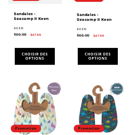
Sandales -
Sandales -
Seacamp II Keen
Seacamp II Keen
Fournisseur :
KEEN
Fournisseur :
KEEN
Prix
Prix
$60.00
Prix
Prix
$60.00
$47.99
$47.99
habituel
promotionnel
habituel
promotionnel
CHOISIR DES
CHOISIR DES
OPTIONS
OPTIONS
Promotion
Promotion