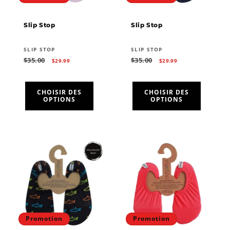
Slip Stop
Slip Stop
Fournisseur :
Fournisseur :
SLIP STOP
SLIP STOP
Prix
Prix
Prix
Prix
$35.00
$35.00
$29.99
$29.99
habituel
promotionnel
habituel
promotionnel
CHOISIR DES
CHOISIR DES
OPTIONS
OPTIONS
Promotion
Promotion