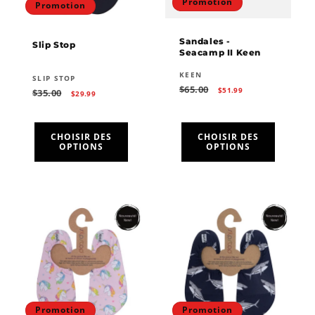
Promotion
Promotion
o
n
Sandales -
Slip Stop
Seacamp II Keen
:
Fournisseur :
KEEN
Fournisseur :
SLIP STOP
Prix
Prix
$65.00
$51.99
Prix
Prix
$35.00
$29.99
habituel
promotionnel
habituel
promotionnel
CHOISIR DES
CHOISIR DES
OPTIONS
OPTIONS
Promotion
Promotion