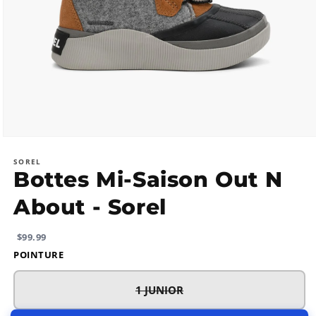
Ouvrir
le
média
SOREL
Bottes Mi-Saison Out N
1
dans
une
About - Sorel
fenêtre
modale
Prix
$99.99
habituel
POINTURE
1 JUNIOR
V
A