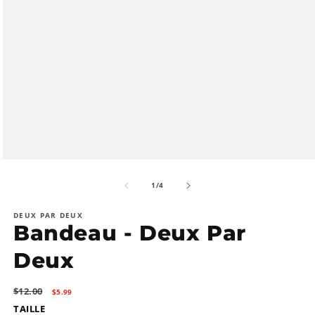
Ouvrir
le
média
de
1
/
4
1
dans
DEUX PAR DEUX
une
Bandeau - Deux Par
fenêtre
modale
Deux
Prix
Prix
$12.00
$5.99
habituel
promotionnel
TAILLE