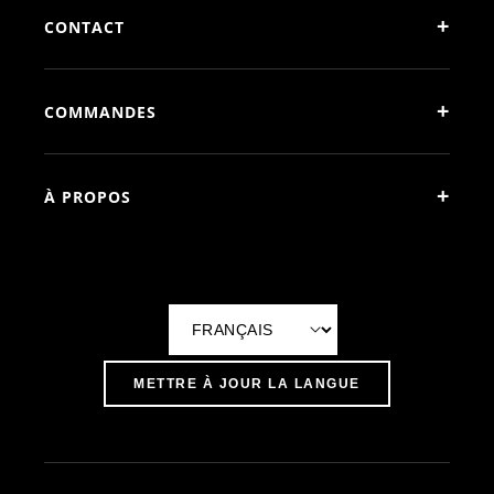
+
CONTACT
+
COMMANDES
+
À PROPOS
L
a
METTRE À JOUR LA LANGUE
n
g
u
e