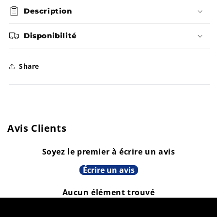
D
Description
Deux
Deux
I
S
Par
Par
Disponibilité
P
O
N
Deux
Deux
I
Share
B
L
E
Avis Clients
Soyez le premier à écrire un avis
Écrire un avis
Aucun élément trouvé