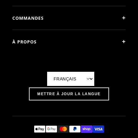
+
COMMANDES
+
À PROPOS
L
a
METTRE À JOUR LA LANGUE
n
g
u
e