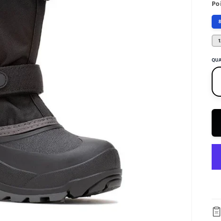
Po
1
QUA