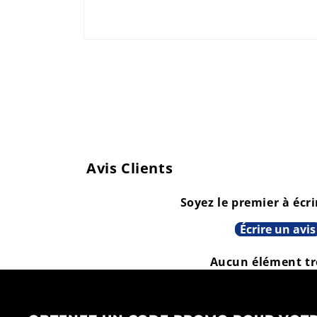
Ouvrir
le
média
1
dans
une
fenêtre
modale
Avis Clients
Soyez le premier à écri
Écrire un avis
Aucun élément t