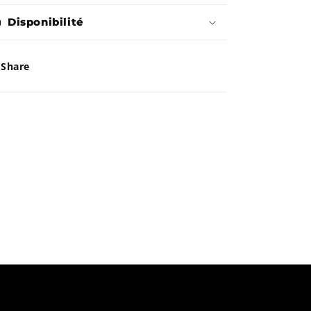
Waterbug
Waterbug
Disponibilité
5
5
Share
-
-
Kamik
Kamik