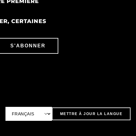
E PREMIÈRE
ER, CERTAINES
S'ABONNER
METTRE À JOUR LA LANGUE
L
a