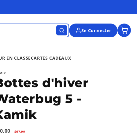
Se Connecter
UR EN CLASSE
CARTES CADEAUX
MIK
Bottes d'hiver
Waterbug 5 -
Kamik
x
Prix
0.00
$67.99
ituel
promotionnel