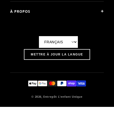
+
À PROPOS
L
a
METTRE À JOUR LA LANGUE
n
g
u
e
© 2026, Entrepôt L'enfant Unique