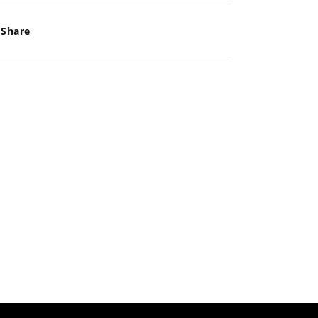
-
-
Share
Northcoast
Northcoast