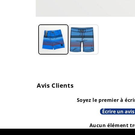
Ouvrir
le
média
1
dans
une
fenêtre
modale
Avis Clients
Soyez le premier à écri
Écrire un avis
Aucun élément t