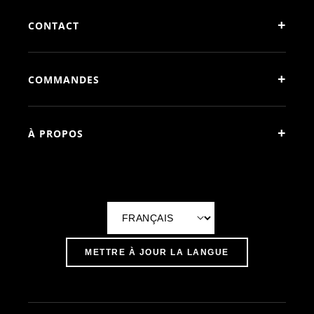
+
CONTACT
+
COMMANDES
+
À PROPOS
L
a
METTRE À JOUR LA LANGUE
n
g
u