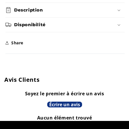
Mi-
Mi-
N
N
L
D
I
E
Description
Saison
Saison
I
B
S
L
-
-
Disponibilité
P
E
O
N
Guess
Guess
I
Share
B
L
E
Avis Clients
Soyez le premier à écrire un avis
Écrire un avis
Aucun élément trouvé