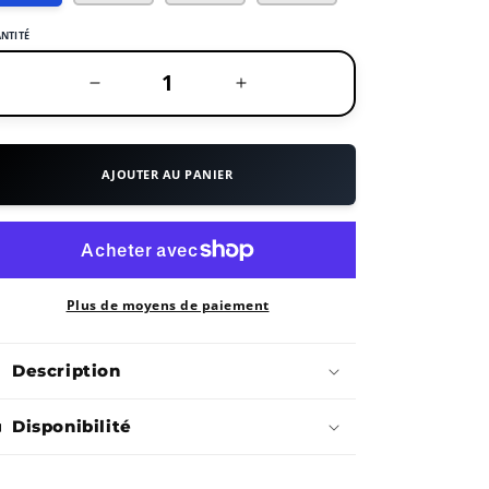
OU
OU
INDISPONIBLE
INDISPONIBLE
NTITÉ
Réduire
Augmenter
la
la
AJOUTER AU PANIER
quantité
quantité
de
de
Sandales
Sandales
Plus de moyens de paiement
-
-
Description
Boga
Boga
Disponibilité
Bogs
Bogs