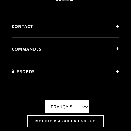
+
CONTACT
+
COMMANDES
+
À PROPOS
L
a
METTRE À JOUR LA LANGUE
n