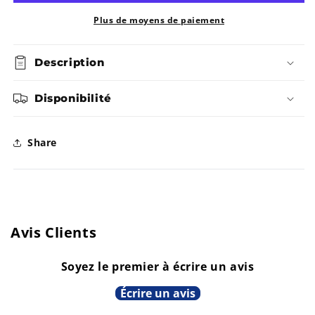
N
Sandales
Sandales
D
Plus de moyens de paiement
I
-
-
S
P
Description
Seacamp
Seacamp
O
N
II
II
Disponibilité
I
B
L
Keen
Keen
E
Share
Avis Clients
Soyez le premier à écrire un avis
Écrire un avis