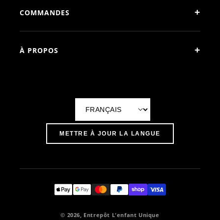
+
COMMANDES
+
À PROPOS
L
a
METTRE À JOUR LA LANGUE
n
g
u
e
© 2026, Entrepôt L'enfant Unique