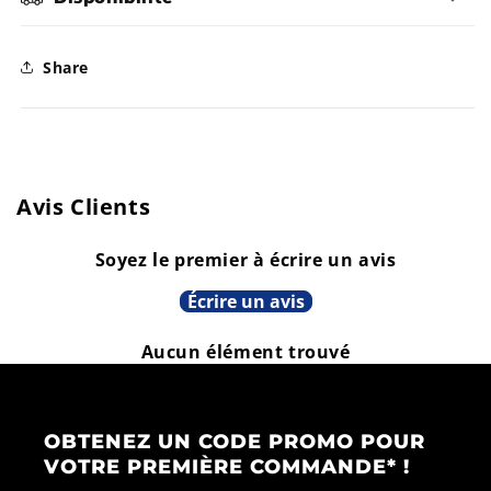
E
O
B
N
L
I
E
Share
B
L
E
Avis Clients
Soyez le premier à écrire un avis
Écrire un avis
Aucun élément trouvé
OBTENEZ UN CODE PROMO POUR
VOTRE PREMIÈRE COMMANDE* !