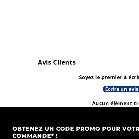
Ouvrir
le
média
1
dans
une
fenêtre
modale
Avis Clients
Soyez le premier à écri
Écrire un avis
Aucun élément t
OBTENEZ UN CODE PROMO POUR VOTR
COMMANDE* !