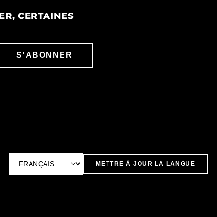
ER, CERTAINES
S'ABONNER
METTRE À JOUR LA LANGUE
L
a
n
g