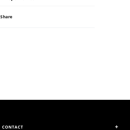
II
II
Share
Keen
Keen
+
CONTACT