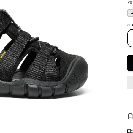
Po
4
QUA