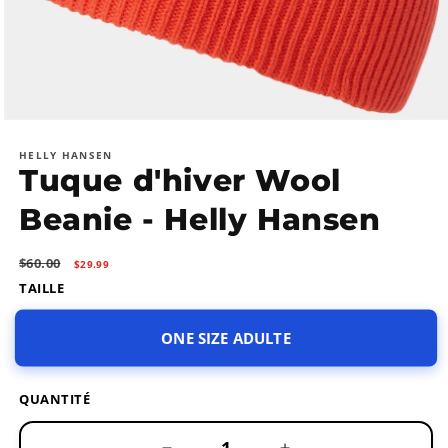
Ouvrir
le
média
HELLY HANSEN
Tuque d'hiver Wool
1
dans
une
Beanie - Helly Hansen
fenêtre
modale
Prix
Prix
$60.00
$29.99
habituel
promotionnel
TAILLE
ONE SIZE ADULTE
QUANTITÉ