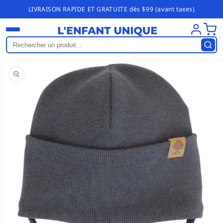
Ignorer et
LIVRAISON RAPIDE ET GRATUITE dès $99 (avant taxes)
passer au
contenu
asser aux
nformations
roduits