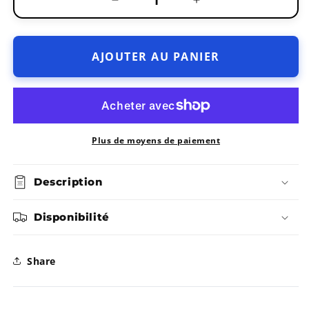
Réduire
Augmenter
la
la
AJOUTER AU PANIER
quantité
quantité
de
de
Tuque
Tuque
Plus de moyens de paiement
Mi-
Mi-
Description
Saison
Saison
-
-
Disponibilité
Calikids
Calikids
Share